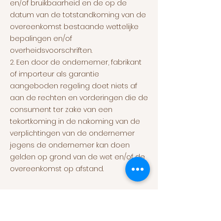
en/of bruikbaarheid en de op de
datum van de totstandkoming van de
overeenkomst bestaande wettelijke
bepalingen en/of
overheidsvoorschriften.
2. Een door de ondernemer, fabrikant
of importeur als garantie
aangeboden regeling doet niets af
aan de rechten en vorderingen die de
consument ter zake van een
tekortkoming in de nakoming van de
verplichtingen van de ondernemer
jegens de ondernemer kan doen
gelden op grond van de wet en/of de
overeenkomst op afstand.
ARTIKEL 11 – LEVERING EN UITVOERING
1. De ondernemer zal de grootst
mogelijke zorgvuldigheid in acht