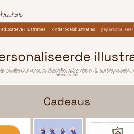
educatieve illustraties
kinderboekillustraties
gepersonaliseerd
rsonaliseerde illustr
n de illustraties zijn eigendom van Simone Bouma. Producten van Simone Bouma mogen in 
kt worden voor het maken van nieuwe producten. Alle foto’s en illustraties op deze websi
Simone Bouma.
Cadeaus