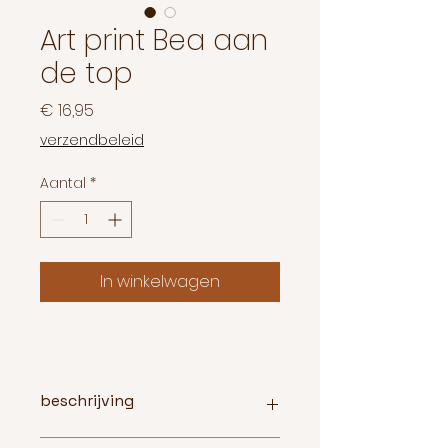
Art print Bea aan
de top
Prijs
€ 16,95
verzendbeleid
Aantal
*
In winkelwagen
beschrijving
Art print Bea aan de top.