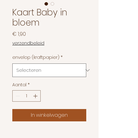
Kaart Baby in
bloem
Prijs
€ 1,90
verzendbeleid
envelop (kraftpapier)
*
Aantal
*
In winkelwagen